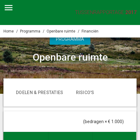
TUSSENRAPPORTAGE
2017
Home
Programma
Openbare ruimte
Financiën
PROGRAMMA
Openbare ruimte
DOELEN & PRESTATIES
RISICO'S
FINANCIËN
(bedragen × € 1.000)