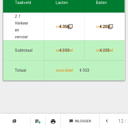
Taakveld
Lasten
Baten
2.1
Verkeer
voordeel
€ 350
voordeel
€ 203
en
vervoer
Subtotaal
voordeel
€ 350
voordeel
€ 203
Totaal
voordeel
€ 553
keyboard_arrow_left
12
/
print
library_books
chat_bubble
INLOGGEN
NOTITIES
FAVORIETEN