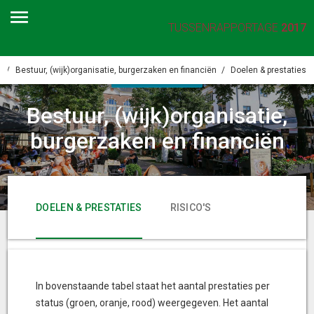
TUSSENRAPPORTAGE
2017
a
Bestuur, (wijk)organisatie, burgerzaken en financiën
Doelen & prestaties
PROGRAMMA
Bestuur, (wijk)organisatie,
burgerzaken en financiën
DOELEN & PRESTATIES
RISICO'S
FINANCIËN
In bovenstaande tabel staat het aantal prestaties per
status (groen, oranje, rood) weergegeven. Het aantal