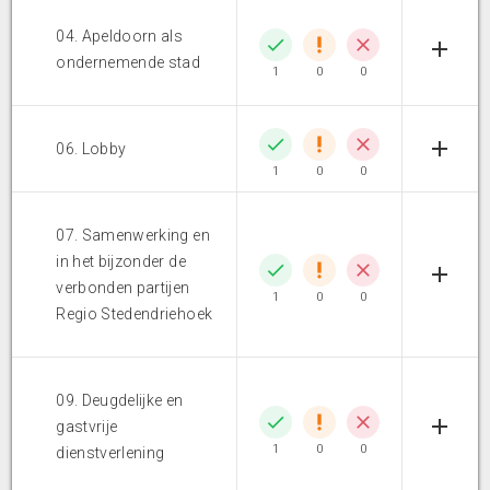
04. Apeldoorn als
ondernemende stad
1
0
0
06. Lobby
1
0
0
07. Samenwerking en
in het bijzonder de
verbonden partijen
1
0
0
Regio Stedendriehoek
09. Deugdelijke en
gastvrije
1
0
0
dienstverlening