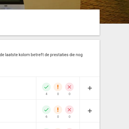
 de laatste kolom betreft de prestaties die nog
4
0
0
6
0
0