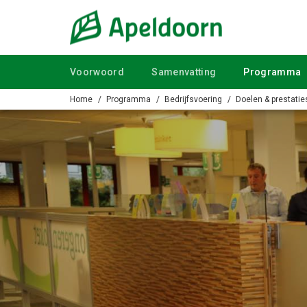
Ga naar de inhoud van deze pagina.
Voorwoord
Samenvatting
Programma
Home
Programma
Bedrijfsvoering
Doelen & prestatie