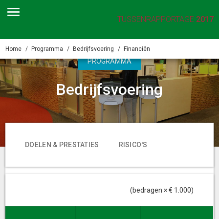
TUSSENRAPPORTAGE
2017
Home
Programma
Bedrijfsvoering
Financiën
PROGRAMMA
Bedrijfsvoering
DOELEN & PRESTATIES
RISICO'S
FINANCIËN
(bedragen × € 1.000)