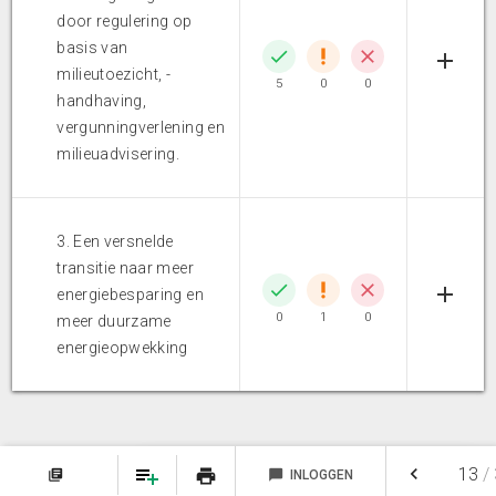
door regulering op
basis van
milieutoezicht, -
5
0
0
handhaving,
vergunningverlening en
milieuadvisering.
3. Een versnelde
transitie naar meer
energiebesparing en
0
1
0
meer duurzame
energieopwekking
keyboard_arrow_left
13
/
print
library_books
chat_bubble
INLOGGEN
NOTITIES
FAVORIETEN